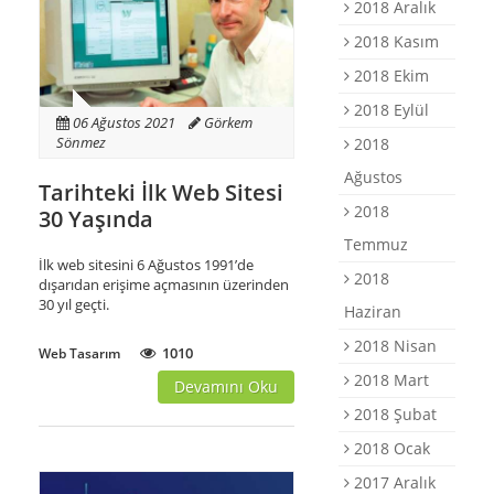
2018 Aralık
2018 Kasım
2018 Ekim
2018 Eylül
06 Ağustos 2021
Görkem
Sönmez
2018
Ağustos
Tarihteki İlk Web Sitesi
2018
30 Yaşında
Temmuz
İlk web sitesini 6 Ağustos 1991’de
2018
dışarıdan erişime açmasının üzerinden
30 yıl geçti.
Haziran
2018 Nisan
1010
Web Tasarım
2018 Mart
Devamını Oku
2018 Şubat
2018 Ocak
2017 Aralık