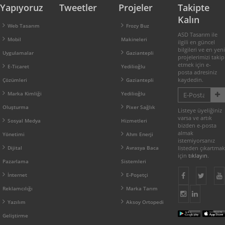
Yapıyoruz
Tweetler
Projeler
Takipte
Kalın
Web Tasarım
Frozy Buz
ASD Tasarım ile
Mobil
Makineleri
ilgili en güncel
bilgileri ve en yeni
Uygulamalar
Gaziantepli
projelerimizi takip
etmek için e-
E-Ticaret
Yedilioğlu
posta adresiniz
kaydedin.
Çözümleri
Gaziantepli
Marka Kimliği
Yedilioğlu
Oluşturma
Pixer Sağlık
Listeye üyeliğiniz
varsa ve artık
Sosyal Medya
Hizmetleri
bizden e-posta
almak
Yönetimi
Ahm Enerji
istemiyorsanız
Dijital
Avrasya Baca
listeden çıkartmak
için
tıklayın
.
Pazarlama
Sistemleri
İnternet
E-Poşetçi
Reklamcılığı
Marka Tarım
Yazılım
Aksoy Ortopedi
Geliştirme