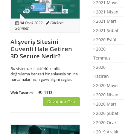
2021 Mayıs
2021 Nisan
2021 Mart
04 Ocak 2022
Görkem
Sönmez
2021 Şubat
2020 Eylül
Alışveriş Sitesini
Güvenli Hale Getiren
2020
3D Secure Nedir?
Temmuz
2020
Bu sistem, iki faktörlü kimlik
doğrulama benzeri bir anlayışla online
Haziran
harcamalarınızın güvenliğini sağlar.
2020 Mayıs
1113
Web Tasarım
2020 Nisan
Devamını Oku
2020 Mart
2020 Şubat
2020 Ocak
2019 Aralık