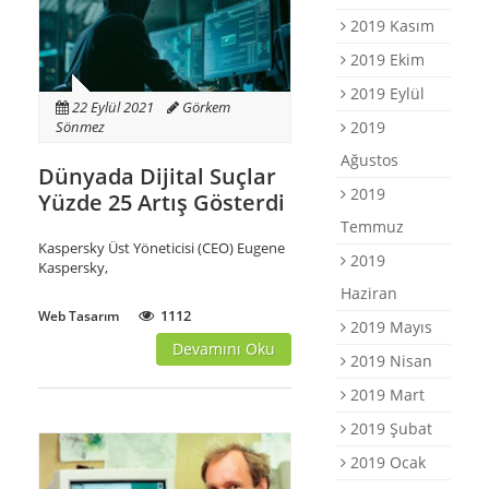
2019 Kasım
2019 Ekim
2019 Eylül
22 Eylül 2021
Görkem
2019
Sönmez
Ağustos
Dünyada Dijital Suçlar
2019
Yüzde 25 Artış Gösterdi
Temmuz
Kaspersky Üst Yöneticisi (CEO) Eugene
2019
Kaspersky,
Haziran
1112
Web Tasarım
2019 Mayıs
Devamını Oku
2019 Nisan
2019 Mart
2019 Şubat
2019 Ocak