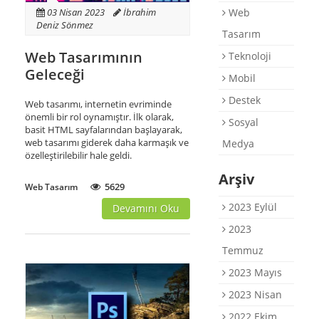
Web
03 Nisan 2023
İbrahim
Destek
Deniz Sönmez
Tasarım
E-Katalog
Web Tasarımının
Teknoloji
Briefing Formu
Geleceği
Mobil
0 850 800 1 ASD
Destek
Web tasarımı, internetin evriminde
önemli bir rol oynamıştır. İlk olarak,
Sosyal
basit HTML sayfalarından başlayarak,
web tasarımı giderek daha karmaşık ve
Medya
özelleştirilebilir hale geldi.
Arşiv
5629
Web Tasarım
2023 Eylül
Devamını Oku
2023
Temmuz
2023 Mayıs
2023 Nisan
2022 Ekim