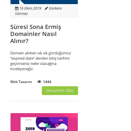
16 Ekim 2019
Görkem
Sönmez
Süresi Sona Ermiş
Domainler Nasıl
Alınır?
Domain alırken sık sık gördüğümüz
‘‘expired date’’ denilen bitiş tarihini
geçirirseniz neler olacağına
inceleyeceğiz.
1444
Web Tasarım
Devamını Oku