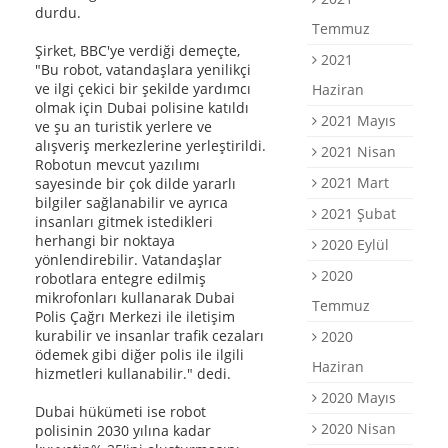
durdu.
Temmuz
Şirket, BBC'ye verdiği demeçte,
2021
"Bu robot, vatandaşlara yenilikçi
ve ilgi çekici bir şekilde yardımcı
Haziran
olmak için Dubai polisine katıldı
2021 Mayıs
ve şu an turistik yerlere ve
alışveriş merkezlerine yerleştirildi.
2021 Nisan
Robotun mevcut yazılımı
2021 Mart
sayesinde bir çok dilde yararlı
bilgiler sağlanabilir ve ayrıca
2021 Şubat
insanları gitmek istedikleri
herhangi bir noktaya
2020 Eylül
yönlendirebilir. Vatandaşlar
2020
robotlara entegre edilmiş
mikrofonları kullanarak Dubai
Temmuz
Polis Çağrı Merkezi ile iletişim
kurabilir ve insanlar trafik cezaları
2020
ödemek gibi diğer polis ile ilgili
Haziran
hizmetleri kullanabilir." dedi.
2020 Mayıs
Dubai hükümeti ise robot
2020 Nisan
polisinin 2030 yılına kadar