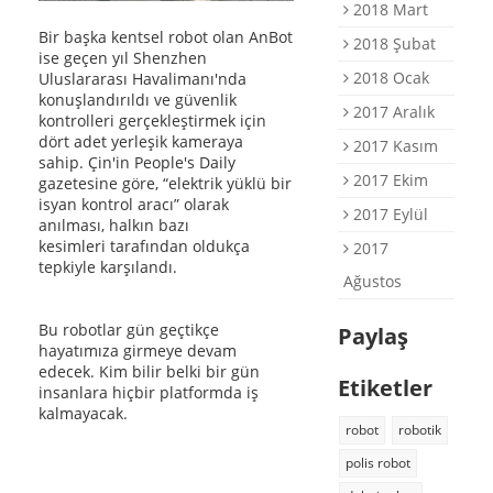
2018 Mart
Bir başka kentsel robot olan AnBot
2018 Şubat
ise geçen yıl Shenzhen
2018 Ocak
Uluslararası Havalimanı'nda
konuşlandırıldı ve güvenlik
2017 Aralık
kontrolleri gerçekleştirmek için
dört adet yerleşik kameraya
2017 Kasım
sahip. Çin'in People's Daily
2017 Ekim
gazetesine göre, “elektrik yüklü bir
isyan kontrol aracı” olarak
2017 Eylül
anılması, halkın bazı
kesimleri tarafından oldukça
2017
tepkiyle karşılandı.
Ağustos
Bu robotlar gün geçtikçe
Paylaş
hayatımıza girmeye devam
edecek. Kim bilir belki bir gün
Etiketler
insanlara hiçbir platformda iş
kalmayacak.
robot
robotik
polis robot