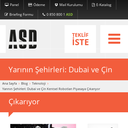
Panel
Ödeme
Mail Kurulumu
E-Katalog
Hakkımızda
Briefing Formu
0 850 800 1
ASD
Hizmetler
TEKLİF
Portfolyo
İSTE
Referanslar
Blog
Yarının Şehirleri: Dubai ve Çin
İletişim
Kentsel Robotları Piyasaya
Ana Sayfa
Blog
Teknoloji
English
Yarının Şehirleri: Dubai ve Çin Kentsel Robotları Piyasaya Çıkarıyor
Windows Panel
Çıkarıyor
Linux Panel
Ödeme
Mail Kurulumu