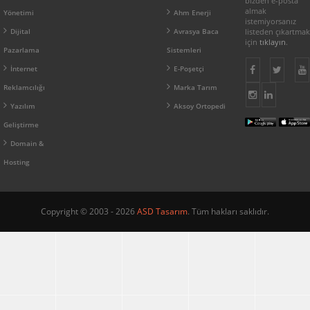
bizden e-posta
almak
Yönetimi
Ahm Enerji
istemiyorsanız
Dijital
Avrasya Baca
listeden çıkartmak
için
tıklayın
.
Pazarlama
Sistemleri
İnternet
E-Poşetçi
Reklamcılığı
Marka Tarım
Yazılım
Aksoy Ortopedi
Geliştirme
Domain &
Hosting
Copyright © 2003 - 2026
ASD Tasarım
. Tüm hakları saklıdır.