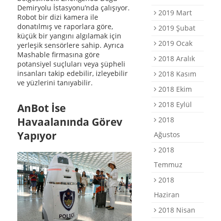
Demiryolu İstasyonu’nda çalışıyor.
2019 Mart
Robot bir dizi kamera ile
donatılmış ve raporlara göre,
2019 Şubat
küçük bir yangını algılamak için
2019 Ocak
yerleşik sensörlere sahip. Ayrıca
Mashable firmasına göre
2018 Aralık
potansiyel suçluları veya şüpheli
insanları takip edebilir, izleyebilir
2018 Kasım
ve yüzlerini tanıyabilir.
2018 Ekim
2018 Eylül
AnBot İse
2018
Havaalanında Görev
Yapıyor
Ağustos
2018
Temmuz
2018
Haziran
2018 Nisan