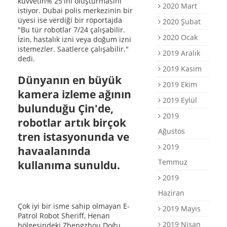
kuvvetin% 25'ini oluşturmasını
2020 Mart
istiyor. Dubai polis merkezinin bir
üyesi ise verdiği bir röportajda
2020 Şubat
"Bu tür robotlar 7/24 çalışabilir.
2020 Ocak
İzin, hastalık izni veya doğum izni
istemezler. Saatlerce çalışabilir."
2019 Aralık
dedi.
2019 Kasım
Dünyanın en büyük
2019 Ekim
kamera izleme ağının
2019 Eylül
bulunduğu Çin'de,
2019
robotlar artık birçok
Ağustos
tren istasyonunda ve
2019
havaalanında
Temmuz
kullanıma sunuldu.
2019
Haziran
Çok iyi bir isme sahip olmayan E-
2019 Mayıs
Patrol Robot Sheriff, Henan
2019 Nisan
bölgesindeki Zhengzhou Doğu