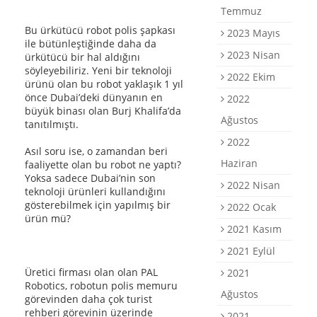
Temmuz
Bu ürkütücü robot polis şapkası
2023 Mayıs
ile bütünleştiğinde daha da
2023 Nisan
ürkütücü bir hal aldığını
söyleyebiliriz. Yeni bir teknoloji
2022 Ekim
ürünü olan bu robot yaklaşık 1 yıl
önce Dubai’deki dünyanın en
2022
büyük binası olan Burj Khalifa’da
Ağustos
tanıtılmıştı.
2022
Asıl soru ise, o zamandan beri
Haziran
faaliyette olan bu robot ne yaptı?
Yoksa sadece Dubai’nin son
2022 Nisan
teknoloji ürünleri kullandığını
gösterebilmek için yapılmış bir
2022 Ocak
ürün mü?
2021 Kasım
2021 Eylül
Üretici firması olan olan PAL
2021
Robotics, robotun polis memuru
Ağustos
görevinden daha çok turist
rehberi görevinin üzerinde
2021