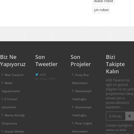
dubai robot
çin robot
Biz Ne
Son
Son
Bizi
Yapıyoruz
Tweetler
Projeler
Takipte
Kalın
null
Web Tasarım
Frozy Buz
01 Ocak 1970
ASD Tasarım ile
Mobil
Makineleri
ilgili en güncel
bilgileri ve en yeni
Uygulamalar
Gaziantepli
projelerimizi takip
etmek için e-
E-Ticaret
Yedilioğlu
posta adresiniz
kaydedin.
Çözümleri
Gaziantepli
Marka Kimliği
Yedilioğlu
Oluşturma
Pixer Sağlık
Listeye üyeliğiniz
varsa ve artık
Sosyal Medya
Hizmetleri