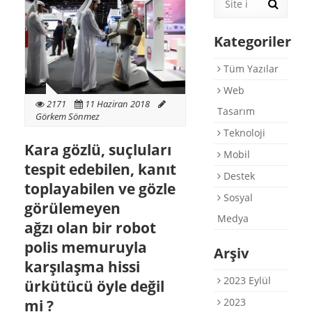
Destek
Kategoriler
E-Katalog
Briefing Formu
Tüm Yazılar
Web
0 850 800 1 ASD
2171
11 Haziran 2018
Tasarım
Görkem Sönmez
Teknoloji
Kara gözlü, suçluları
Mobil
tespit edebilen, kanıt
Destek
toplayabilen ve gözle
Sosyal
görülemeyen
Medya
ağzı olan bir robot
polis memuruyla
Arşiv
karşılaşma hissi
2023 Eylül
ürkütücü öyle değil
2023
mi ?