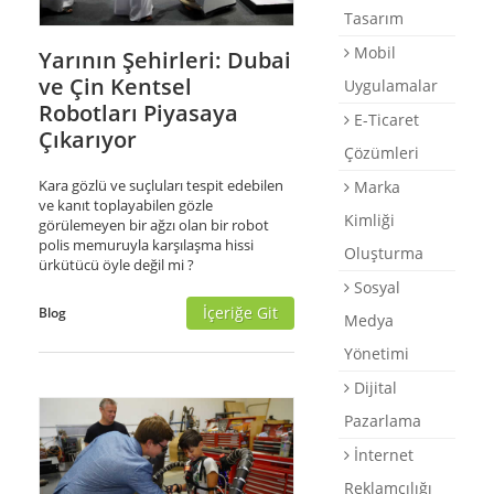
Tasarım
Destek
Mobil
Yarının Şehirleri: Dubai
E-Katalog
ve Çin Kentsel
Uygulamalar
Briefing Formu
Robotları Piyasaya
E-Ticaret
Çıkarıyor
0 850 800 1 ASD
Çözümleri
Kara gözlü ve suçluları tespit edebilen
Marka
ve kanıt toplayabilen gözle
Kimliği
görülemeyen bir ağzı olan bir robot
polis memuruyla karşılaşma hissi
Oluşturma
ürkütücü öyle değil mi ?
Sosyal
İçeriğe Git
Blog
Medya
Yönetimi
Dijital
Pazarlama
İnternet
Reklamcılığı