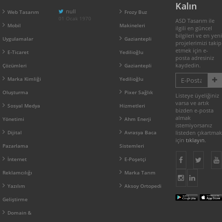
Kalın
null
Web Tasarım
Frozy Buz
01 Ocak 1970
ASD Tasarım ile
Mobil
Makineleri
ilgili en güncel
bilgileri ve en yeni
Uygulamalar
Gaziantepli
projelerimizi takip
etmek için e-
E-Ticaret
Yedilioğlu
posta adresiniz
kaydedin.
Çözümleri
Gaziantepli
Marka Kimliği
Yedilioğlu
Oluşturma
Pixer Sağlık
Listeye üyeliğiniz
varsa ve artık
Sosyal Medya
Hizmetleri
bizden e-posta
almak
Yönetimi
Ahm Enerji
istemiyorsanız
Dijital
Avrasya Baca
listeden çıkartmak
için
tıklayın
.
Pazarlama
Sistemleri
İnternet
E-Poşetçi
Reklamcılığı
Marka Tarım
Yazılım
Aksoy Ortopedi
Geliştirme
Domain &