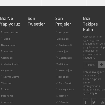
Biz Ne
Son
Son
Bizi
Yapıyoruz
Tweetler
Projeler
Takipte
Kalın
Web Tasarım
Frozy Buz
ASD Tasarım ile
Mobil
Makineleri
ilgili en güncel
bilgileri ve en yeni
Uygulamalar
Gaziantepli
projelerimizi takip
etmek için e-
E-Ticaret
Yedilioğlu
posta adresiniz
kaydedin.
Çözümleri
Gaziantepli
Marka Kimliği
Yedilioğlu
Oluşturma
Pixer Sağlık
Listeye üyeliğiniz
varsa ve artık
Sosyal Medya
Hizmetleri
bizden e-posta
almak
Yönetimi
Ahm Enerji
istemiyorsanız
Dijital
Avrasya Baca
listeden çıkartmak
için
tıklayın
.
Pazarlama
Sistemleri
İnternet
E-Poşetçi