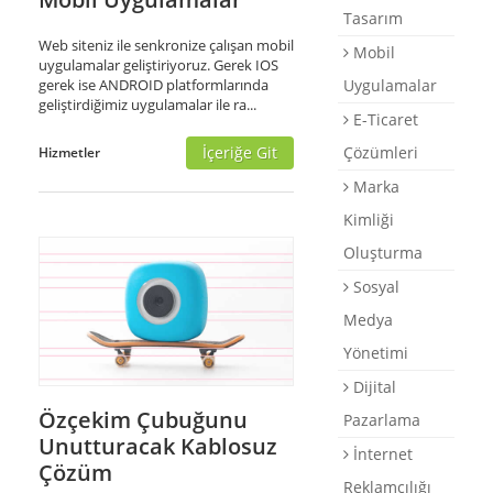
Tasarım
Destek
Web siteniz ile senkronize çalışan mobil
Mobil
uygulamalar geliştiriyoruz. Gerek IOS
E-Katalog
gerek ise ANDROID platformlarında
Uygulamalar
geliştirdiğimiz uygulamalar ile ra...
Briefing Formu
E-Ticaret
0 850 800 1 ASD
İçeriğe Git
Çözümleri
Hizmetler
Marka
Kimliği
Oluşturma
Sosyal
Medya
Yönetimi
Dijital
Özçekim Çubuğunu
Pazarlama
Unutturacak Kablosuz
İnternet
Çözüm
Reklamcılığı