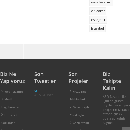
web tasarım
e-ticaret
eskişehir
istanbul
Biz Ne
Son
Son
Bizi
Yapıyoruz
Tweetler
Projeler
Takipte
Kalın
null
Web Tasarım
Frozy Buz
01 Ocak 1970
ASD Tasarım ile
Mobil
Makineleri
ilgili en güncel
bilgileri ve en yeni
Uygulamalar
Gaziantepli
projelerimizi takip
etmek için e-
E-Ticaret
Yedilioğlu
posta adresiniz
kaydedin.
Çözümleri
Gaziantepli