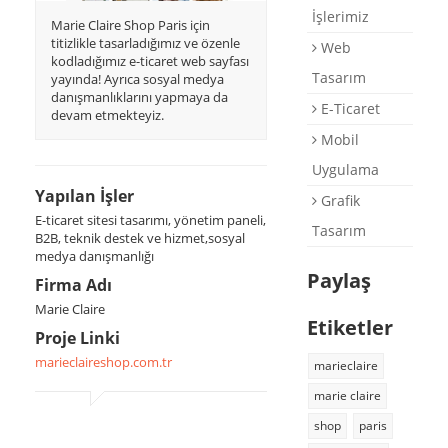
İşlerimiz
Marie Claire Shop Paris için
Destek
titizlikle tasarladığımız ve özenle
Web
kodladığımız e-ticaret web sayfası
E-Katalog
Tasarım
yayında! Ayrıca sosyal medya
danışmanlıklarını yapmaya da
Briefing Formu
E-Ticaret
devam etmekteyiz.
0 850 800 1 ASD
Mobil
Uygulama
Yapılan İşler
Grafik
E-ticaret sitesi tasarımı, yönetim paneli,
Tasarım
B2B, teknik destek ve hizmet,sosyal
medya danışmanlığı
Paylaş
Firma Adı
Marie Claire
Etiketler
Proje Linki
marieclaireshop.com.tr
marieclaire
marie claire
shop
paris