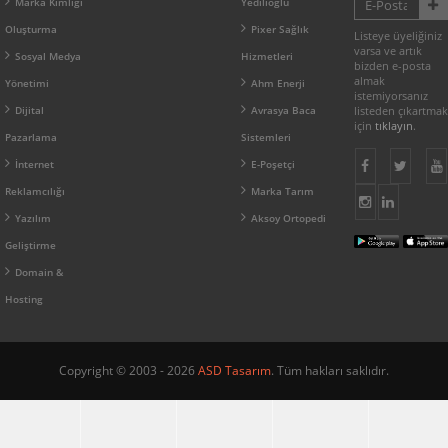
Marka Kimliği
Yedilioğlu
Oluşturma
Pixer Sağlık
Listeye üyeliğiniz
varsa ve artık
Sosyal Medya
Hizmetleri
bizden e-posta
almak
Yönetimi
Ahm Enerji
istemiyorsanız
Dijital
Avrasya Baca
listeden çıkartmak
için
tıklayın
.
Pazarlama
Sistemleri
İnternet
E-Poşetçi
Reklamcılığı
Marka Tarım
Yazılım
Aksoy Ortopedi
Geliştirme
Domain &
Hosting
Copyright © 2003 - 2026
ASD Tasarım
. Tüm hakları saklıdır.