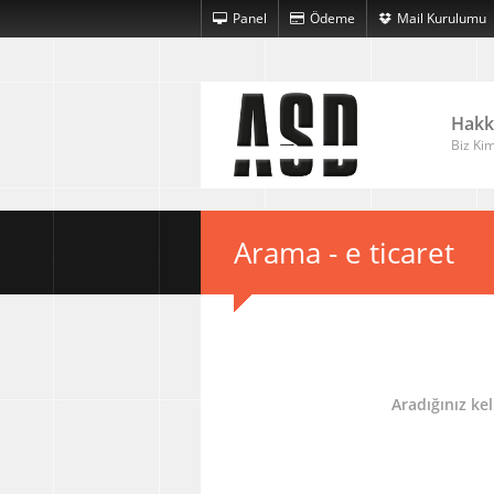
Panel
Ödeme
Mail Kurulumu
Hakk
Biz Kim
Arama - e ticaret
Aradığınız ke