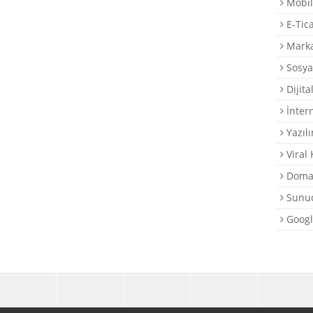
Mobil
E-Tic
Marka
Sosya
Dijita
İntern
Yazılı
Viral
Domai
Sunuc
Googl