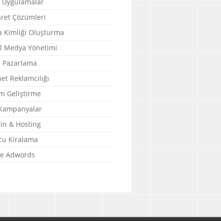
 Uygulamalar
aret Çözümleri
 Kimliği Oluşturma
l Medya Yönetimi
l Pazarlama
et Reklamcılığı
m Geliştirme
 Kampanyalar
n & Hosting
u Kiralama
e Adwords