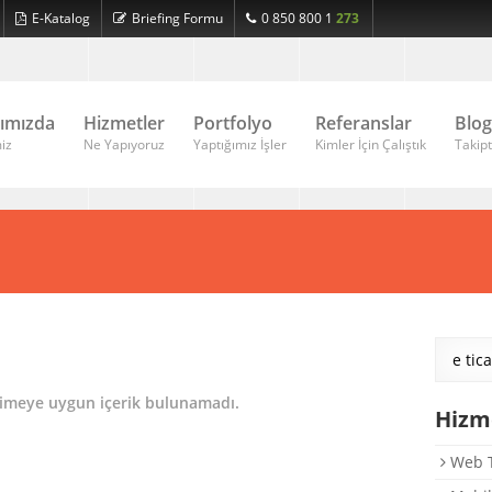
E-Katalog
Briefing Formu
0 850 800 1
ASD
ımızda
Hizmetler
Portfolyo
Referanslar
Blog
iz
Ne Yapıyoruz
Yaptığımız İşler
Kimler İçin Çalıştık
Takipt
limeye uygun içerik bulunamadı.
Hizm
Web T