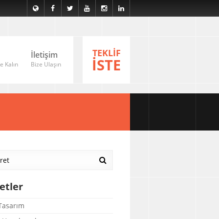
TEKLİF
İletişim
İSTE
e Kalın
Bize Ulaşın
etler
asarım