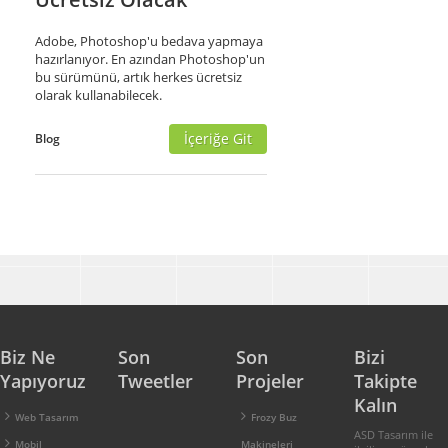
Adobe, Photoshop'u bedava yapmaya
hazırlanıyor. En azından Photoshop'un
bu sürümünü, artık herkes ücretsiz
olarak kullanabilecek.
İçeriğe Git
Blog
Biz Ne
Son
Son
Bizi
Yapıyoruz
Tweetler
Projeler
Takipte
Kalın
Web Tasarım
Frozy Buz
ASD Tasarım ile
Mobil
Makineleri