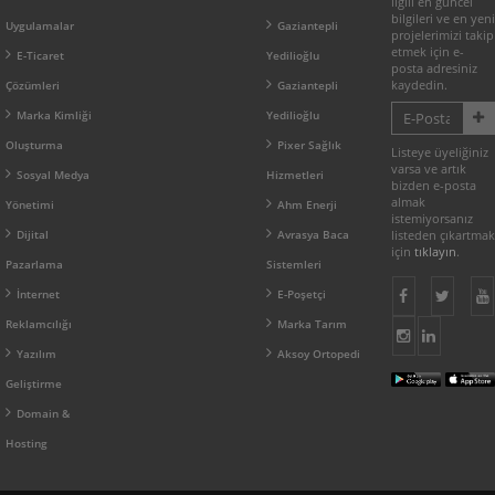
ilgili en güncel
bilgileri ve en yeni
Uygulamalar
Gaziantepli
projelerimizi takip
etmek için e-
E-Ticaret
Yedilioğlu
posta adresiniz
kaydedin.
Çözümleri
Gaziantepli
Marka Kimliği
Yedilioğlu
Oluşturma
Pixer Sağlık
Listeye üyeliğiniz
varsa ve artık
Sosyal Medya
Hizmetleri
bizden e-posta
almak
Yönetimi
Ahm Enerji
istemiyorsanız
Dijital
Avrasya Baca
listeden çıkartmak
için
tıklayın
.
Pazarlama
Sistemleri
İnternet
E-Poşetçi
Reklamcılığı
Marka Tarım
Yazılım
Aksoy Ortopedi
Geliştirme
Domain &
Hosting