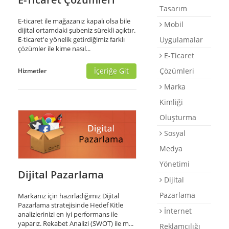
Tasarım
Destek
E-ticaret ile mağazanız kapalı olsa bile
Mobil
dijital ortamdaki şubeniz sürekli açıktır.
E-Katalog
E-ticaret'e yönelik getirdiğimiz farklı
Uygulamalar
çözümler ile kime nasıl...
Briefing Formu
E-Ticaret
0 850 800 1 ASD
İçeriğe Git
Çözümleri
Hizmetler
Marka
Kimliği
Oluşturma
Sosyal
Medya
Yönetimi
Dijital Pazarlama
Dijital
Pazarlama
Markanız için hazırladığımız Dijital
Pazarlama stratejisinde Hedef Kitle
İnternet
analizlerinizi en iyi performans ile
yaparız. Rekabet Analizi (SWOT) ile m...
Reklamcılığı