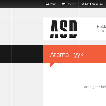
Panel
Ödeme
Mail Kurulumu
Hakk
Biz Kim
Arama - yyk
Aradığınız ke