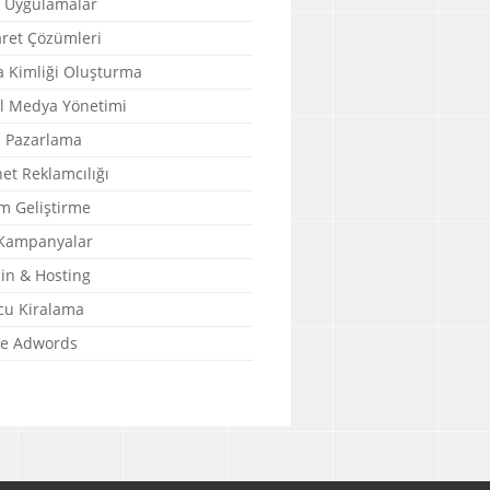
 Uygulamalar
aret Çözümleri
 Kimliği Oluşturma
l Medya Yönetimi
l Pazarlama
et Reklamcılığı
m Geliştirme
 Kampanyalar
n & Hosting
u Kiralama
e Adwords