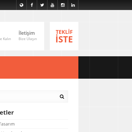
TEKLİF
İletişim
İSTE
e Kalın
Bize Ulaşın
etler
asarım