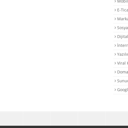
Mobil
E-Tic
Marka
Sosya
Dijita
İntern
Yazılı
Viral
Domai
Sunuc
Googl