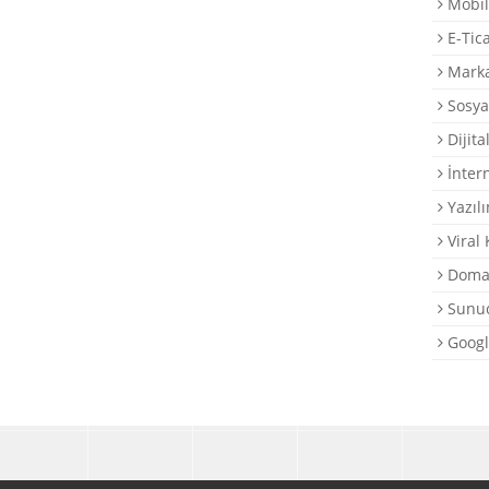
Mobil
E-Tic
Marka
Sosya
Dijita
İntern
Yazılı
Viral
Domai
Sunuc
Googl