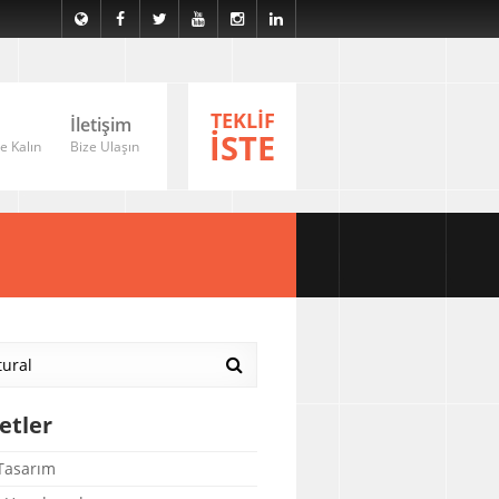
TEKLİF
İletişim
İSTE
e Kalın
Bize Ulaşın
etler
asarım