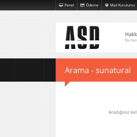
Panel
Ödeme
Mail Kurulumu
Hakk
Biz Kim
Arama - sunatural
Aradığınız ke