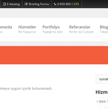
E-Katalog
Briefing Formu
0 850 800 1
273
ımızda
Hizmetler
Portfolyo
Referanslar
Blog
iz
Ne Yapıyoruz
Yaptığımız İşler
Kimler İçin Çalıştık
Takipt
limeye uygun içerik bulunamadı.
Hizm
Web T