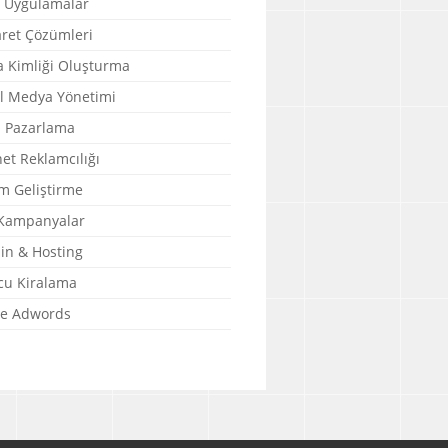
 Uygulamalar
aret Çözümleri
 Kimliği Oluşturma
l Medya Yönetimi
l Pazarlama
et Reklamcılığı
m Geliştirme
 Kampanyalar
n & Hosting
u Kiralama
e Adwords