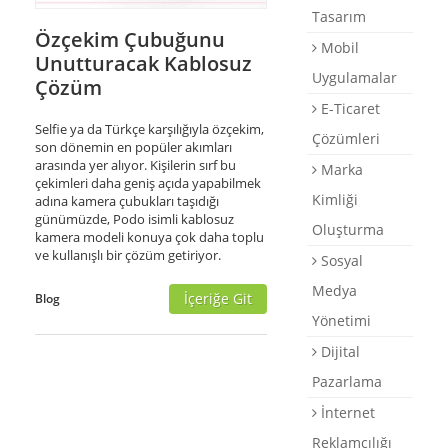
Tasarım
Destek
Özçekim Çubuğunu
Mobil
Unutturacak Kablosuz
E-Katalog
Uygulamalar
Çözüm
Briefing Formu
E-Ticaret
Selfie ya da Türkçe karşılığıyla özçekim,
0 850 800 1 ASD
Çözümleri
son dönemin en popüler akımları
arasında yer alıyor. Kişilerin sırf bu
Marka
çekimleri daha geniş açıda yapabilmek
Kimliği
adına kamera çubukları taşıdığı
günümüzde, Podo isimli kablosuz
Oluşturma
kamera modeli konuya çok daha toplu
ve kullanışlı bir çözüm getiriyor.
Sosyal
Medya
İçeriğe Git
Blog
Yönetimi
Dijital
Pazarlama
İnternet
Reklamcılığı