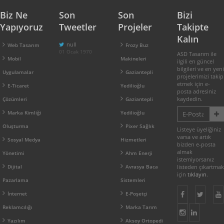
Biz Ne
Son
Son
Bizi
Yapıyoruz
Tweetler
Projeler
Takipte
Kalın
null
Web Tasarım
Frozy Buz
01 Ocak 1970
ASD Tasarım ile
Mobil
Makineleri
ilgili en güncel
bilgileri ve en yeni
Uygulamalar
Gaziantepli
projelerimizi takip
etmek için e-
E-Ticaret
Yedilioğlu
posta adresiniz
kaydedin.
Çözümleri
Gaziantepli
Marka Kimliği
Yedilioğlu
Oluşturma
Pixer Sağlık
Listeye üyeliğiniz
varsa ve artık
Sosyal Medya
Hizmetleri
bizden e-posta
almak
Yönetimi
Ahm Enerji
istemiyorsanız
Dijital
Avrasya Baca
listeden çıkartmak
için
tıklayın
.
Pazarlama
Sistemleri
İnternet
E-Poşetçi
Reklamcılığı
Marka Tarım
Yazılım
Aksoy Ortopedi