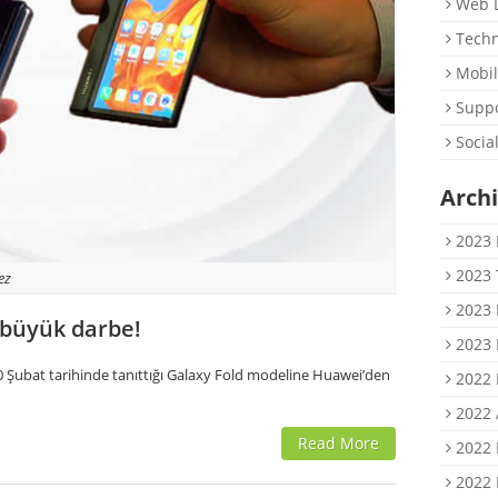
Web D
Techn
Mobil
Suppo
Socia
Arch
2023 
2023
ez
2023 
büyük darbe!
2023 
0 Şubat tarihinde tanıttığı Galaxy Fold modeline Huawei’den
2022 
2022 
Read More
2022 
2022 