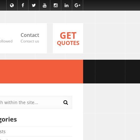
GET
Contact
ollowed
Contact us
QUOTES
gories
sts