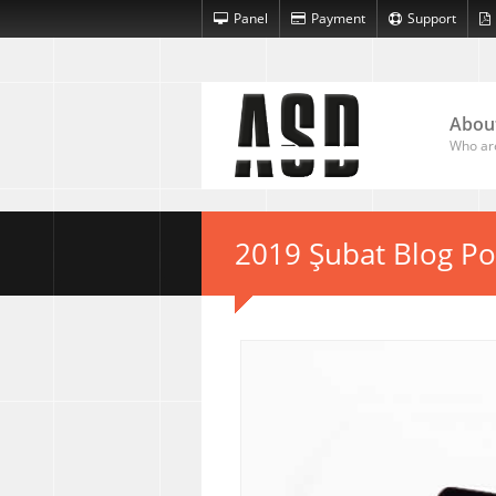
Panel
Payment
Support
Abou
Who ar
2019 Şubat Blog Po