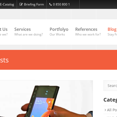
E-Catalog
Briefing Form
0 850 800 1
ASD
t Us
Services
Portfolyo
References
Blog
e we?
What are we doing?
Our Works
Who we work for?
Stay F
sts
Cate
All Po