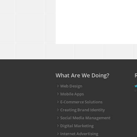
What Are We Doing?
Web Design
0
Mobile Apps
E-Commerce Solutions
Creating Brand Identity
Social Media Management
Digital Marketing
Internet Advertising