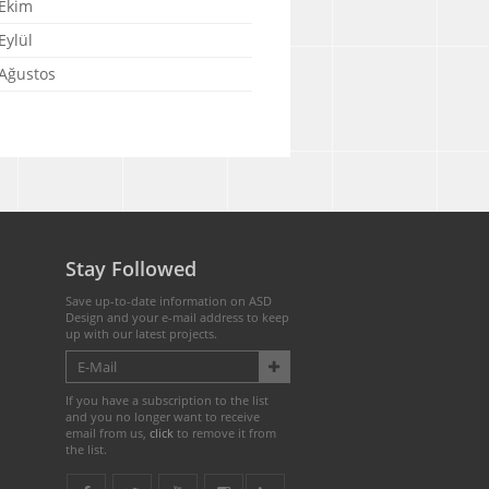
Ekim
Eylül
Ağustos
Stay Followed
Save up-to-date information on ASD
Design and your e-mail address to keep
up with our latest projects.
If you have a subscription to the list
and you no longer want to receive
email from us,
click
to remove it from
the list.