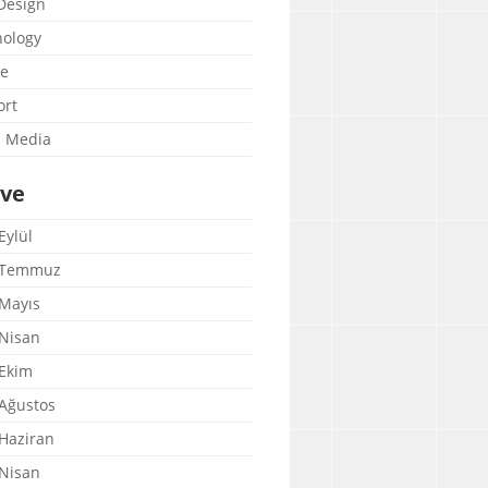
esign
ology
e
rt
l Media
ive
Eylül
 Temmuz
Mayıs
Nisan
Ekim
Ağustos
Haziran
Nisan