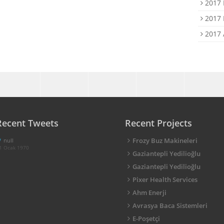
2017 
2017 
2017 
Recent Tweets
Recent Projects
Frozy Buz Makineleri
null
1 Ocak 1970
Gaziantepli Yedilioğlu
Gaziantepli Yedilioğlu
Pixer Health Services
Ahm Enerji
Avrasya Baca Sistemleri
E-Poşetçi